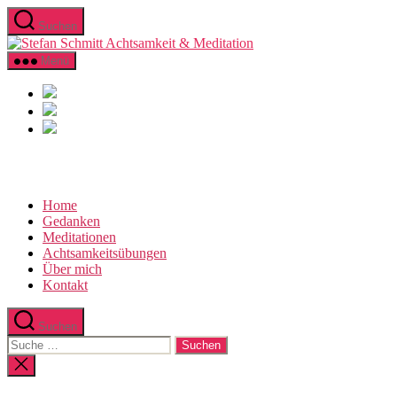
Direkt
Suchen
zum
Stefan
Inhalt
Schmitt
wechseln
Menü
Achtsamkeit
&
Meditation
Home
Gedanken
Meditationen
Achtsamkeitsübungen
Über mich
Kontakt
Suchen
Suche
nach:
Suche
schließen