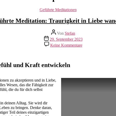
Kategorien
Geführte Meditationen
ührte Meditation: Traurigkeit in Liebe wan
Beitragsautor
Von
Stefan
Beitragsdatum
29. September 2023
zu
Keine Kommentare
Geführte
Meditation:
Traurigkeit
in
efühl und Kraft entwickeln
Liebe
wandeln
tionen zu akzeptieren und in Liebe,
lles Wesen, das die Fähigkeit zur
hl, die du für dich selbst
n deinen Alltag. Sie wird dir
n Leben zu bringen. Denke daran,
iger Teil deines einzigartigen