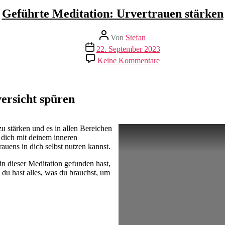
Geführte Meditation: Urvertrauen stärken
Beitragsautor
Von
Stefan
Beitragsdatum
22. September 2023
zu
Keine Kommentare
Geführte
Meditation:
Urvertrauen
stärken
ersicht spüren
zu stärken und es in allen Bereichen
u dich mit deinem inneren
auens in dich selbst nutzen kannst.
n dieser Meditation gefunden hast,
 du hast alles, was du brauchst, um