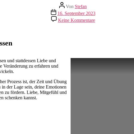
Beitragsautor
Von
Stefan
Beitragsdatum
16. September 2023
zu
Keine Kommentare
Geführte
Meditation:
Wut
und
ssen
Ärger
loslassen
ssen und stattdessen Liebe und
nere Veränderung zu erfahren und
wickeln.
her Prozess ist, der Zeit und Übung
u in der Lage sein, deine Emotionen
en zu fördern. Liebe, Mitgefühl und
ren schenken kannst.