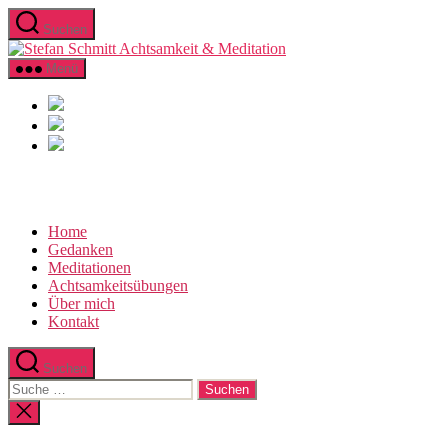
Direkt
Suchen
zum
Stefan
Inhalt
Schmitt
wechseln
Menü
Achtsamkeit
&
Meditation
Home
Gedanken
Meditationen
Achtsamkeitsübungen
Über mich
Kontakt
Suchen
Suche
nach:
Suche
schließen