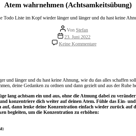
Atem wahrnehmen (Achtsamkeitsübung)
ne Todo Liste im Kopf wieder länger und länger und du hast keine Ahnun
Beitragsautor
Von
Stefan
Beitragsdatum
23. Juni 2022
zu
Keine Kommentare
Atem
wahrnehmen
(Achtsamkeitsübung
er und länger und du hast keine Ahnung, wie du das alles schaffen soll
ommen, deine Gedanken zu ordnen und dann gezielt und aus der Ruhe h
üge lang achtsam ein und aus, ohne die Atmung dabei zu verände
und konzentriere dich weiter auf deinen Atem. Fühle das Ein- und
auf, dann lenke deine Konzentration einfach wieder zurück auf 
en begleiten, um die Konzentration zu erhöhen:
t: