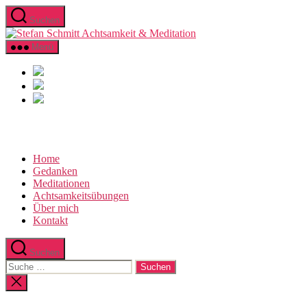
Direkt
Suchen
zum
Stefan
Inhalt
Schmitt
wechseln
Menü
Achtsamkeit
&
Meditation
Home
Gedanken
Meditationen
Achtsamkeitsübungen
Über mich
Kontakt
Suchen
Suche
nach:
Suche
schließen