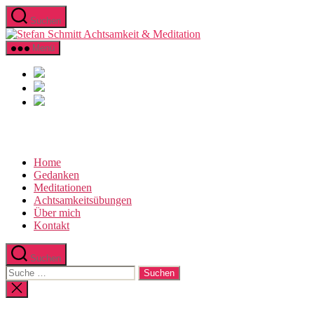
Direkt
Suchen
zum
Stefan
Inhalt
Schmitt
wechseln
Menü
Achtsamkeit
&
Meditation
Home
Gedanken
Meditationen
Achtsamkeitsübungen
Über mich
Kontakt
Suchen
Suche
nach:
Suche
schließen