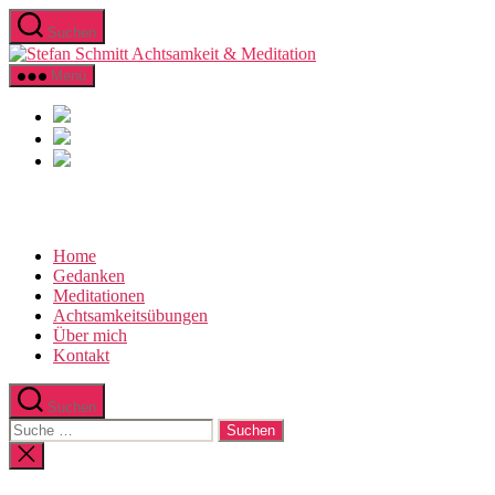
Direkt
Suchen
zum
Stefan
Inhalt
Schmitt
wechseln
Menü
Achtsamkeit
&
Meditation
Home
Gedanken
Meditationen
Achtsamkeitsübungen
Über mich
Kontakt
Suchen
Suche
nach:
Suche
schließen