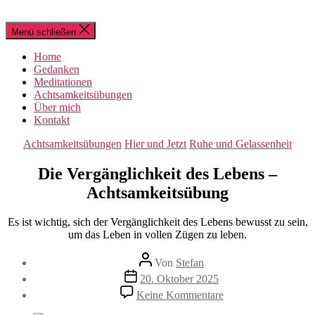
Menü schließen
Home
Gedanken
Meditationen
Achtsamkeitsübungen
Über mich
Kontakt
Kategorien
Achtsamkeitsübungen
Hier und Jetzt
Ruhe und Gelassenheit
Die Vergänglichkeit des Lebens –
Achtsamkeitsübung
Es ist wichtig, sich der Vergänglichkeit des Lebens bewusst zu sein,
um das Leben in vollen Zügen zu leben.
Beitragsautor
Von
Stefan
Beitragsdatum
20. Oktober 2025
zu
Keine Kommentare
Die