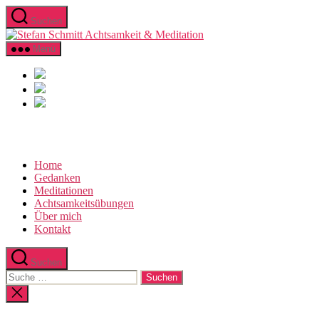
Direkt
Suchen
zum
Stefan
Inhalt
Schmitt
wechseln
Menü
Achtsamkeit
&
Meditation
Home
Gedanken
Meditationen
Achtsamkeitsübungen
Über mich
Kontakt
Suchen
Suche
nach:
Suche
schließen