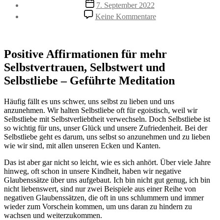
Beitragsdatum
7. September 2022
zu
Keine Kommentare
Positive
Affirmationen
für
mehr
Positive Affirmationen für mehr
Selbstvertrauen,
Selbstvertrauen, Selbstwert und
Selbstwert
und
Selbstliebe – Geführte Meditation
Selbstliebe
–
Häufig fällt es uns schwer, uns selbst zu lieben und uns
Geführte
anzunehmen. Wir halten Selbstliebe oft für egoistisch, weil wir
Meditation
Selbstliebe mit Selbstverliebtheit verwechseln. Doch Selbstliebe ist
so wichtig für uns, unser Glück und unsere Zufriedenheit. Bei der
Selbstliebe geht es darum, uns selbst so anzunehmen und zu lieben
wie wir sind, mit allen unseren Ecken und Kanten.
Das ist aber gar nicht so leicht, wie es sich anhört. Über viele Jahre
hinweg, oft schon in unsere Kindheit, haben wir negative
Glaubenssätze über uns aufgebaut. Ich bin nicht gut genug, ich bin
nicht liebenswert, sind nur zwei Beispiele aus einer Reihe von
negativen Glaubenssätzen, die oft in uns schlummern und immer
wieder zum Vorschein kommen, um uns daran zu hindern zu
wachsen und weiterzukommen.