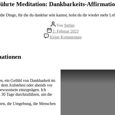
ührte Meditation: Dankbarkeits-Affirmati
die Dinge, für die du dankbar sein kannst, holst du dir wieder mehr Leb
Beitragsautor
Von
Stefan
Beitragsdatum
2. Februar 2023
zu
Keine Kommentare
Geführte
Meditation:
Dankbarkeits-
Affirmationen
mationen
fen, ein Gefühl von Dankbarkeit im
h dem Aufstehen oder abends vor
ewusstsein einzuprägen. Ich
ns 30 Tage durchzuführen, um die
Leben, die Umgebung, die Menschen