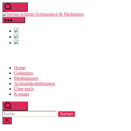
Direkt
Suchen
zum
Stefan
Inhalt
Schmitt
wechseln
Menü
Achtsamkeit
&
Meditation
Home
Gedanken
Meditationen
Achtsamkeitsübungen
Über mich
Kontakt
Suchen
Suche
nach:
Suche
schließen