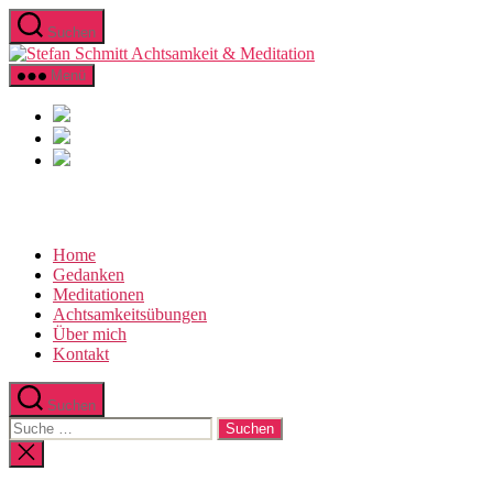
Direkt
Suchen
zum
Stefan
Inhalt
Schmitt
wechseln
Menü
Achtsamkeit
&
Meditation
Home
Gedanken
Meditationen
Achtsamkeitsübungen
Über mich
Kontakt
Suchen
Suche
nach:
Suche
schließen