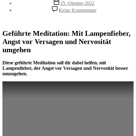
Beitragsdatum
25. Oktober 2022
zu
Keine Kommentare
Geführte
Meditation:
Mit
Lampenfieber,
Geführte Meditation: Mit Lampenfieber,
Angst
Angst vor Versagen und Nervosität
vor
Versagen
umgehen
und
Nervosität
Diese geführte Meditation soll dir dabei helfen, mit
umgehen
Lampenfieber, der Angst vor Versagen und Nervosität besser
umzugehen.