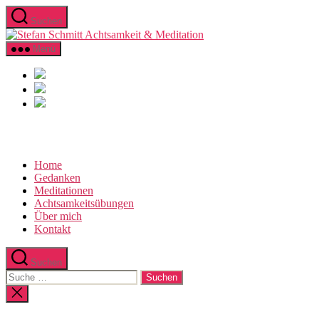
Direkt
Suchen
zum
Stefan
Inhalt
Schmitt
wechseln
Menü
Achtsamkeit
&
Meditation
Home
Gedanken
Meditationen
Achtsamkeitsübungen
Über mich
Kontakt
Suchen
Suche
nach:
Suche
schließen