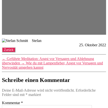
Stefan
25. Oktober 2022
←
Geführte Meditation: Angst vor Versagen und Ablehnung
überwinden
→
Wie du mit Lampenfieber, Angst vor Versagen und
Nervosität umgehen kannst
Schreibe einen Kommentar
Deine E-Mail-Adresse wird nicht veröffentlicht.
Erforderliche
Felder sind mit
*
markiert
Kommentar
*