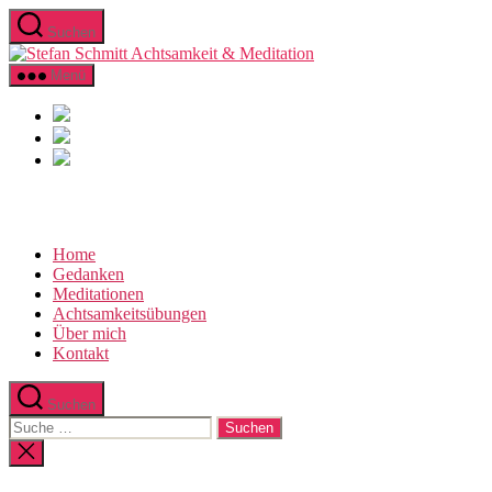
Direkt
Suchen
zum
Stefan
Inhalt
Schmitt
wechseln
Menü
Achtsamkeit
&
Meditation
Home
Gedanken
Meditationen
Achtsamkeitsübungen
Über mich
Kontakt
Suchen
Suche
nach:
Suche
schließen