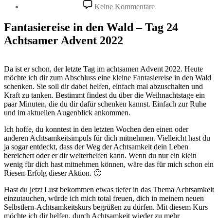
zu
Keine Kommentare
Fantasiereise
in
Fantasiereise in den Wald – Tag 24
den
Achtsamer Advent 2022
Wald
–
Tag
24
Da ist er schon, der letzte Tag im achtsamen Advent 2022. Heute
Achtsamer
möchte ich dir zum Abschluss eine kleine Fantasiereise in den Wald
Advent
schenken. Sie soll dir dabei helfen, einfach mal abzuschalten und
2022
Kraft zu tanken. Bestimmt findest du über die Weihnachtstage ein
paar Minuten, die du dir dafür schenken kannst. Einfach zur Ruhe
und im aktuellen Augenblick ankommen.
Ich hoffe, du konntest in den letzten Wochen den einen oder
anderen Achtsamkeitsimpuls für dich mitnehmen. Vielleicht hast du
ja sogar entdeckt, dass der Weg der Achtsamkeit dein Leben
bereichert oder er dir weiterhelfen kann. Wenn du nur ein klein
wenig für dich hast mitnehmen können, wäre das für mich schon ein
Riesen-Erfolg dieser Aktion. 🙂
Hast du jetzt Lust bekommen etwas tiefer in das Thema Achtsamkeit
einzutauchen, würde ich mich total freuen, dich in meinem neuen
Selbstlern-Achtsamkeitskurs begrüßen zu dürfen. Mit diesem Kurs
möchte ich dir helfen, durch Achtsamkeit wieder zu mehr